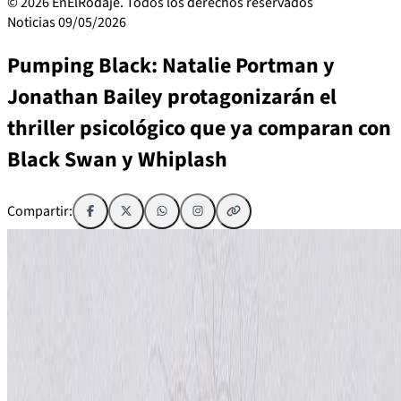
© 2026 EnElRodaje. Todos los derechos reservados
Noticias
09/05/2026
Pumping Black: Natalie Portman y
Jonathan Bailey protagonizarán el
thriller psicológico que ya comparan con
Black Swan y Whiplash
Compartir: